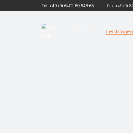
Tel: +49 (0) 6402 80 948 65
Fax: +49 (0) 
Home
Leistungen
CNC-Dreh
CNC-Fräsen
Logistik
Oberflächen
CNC-Drehen